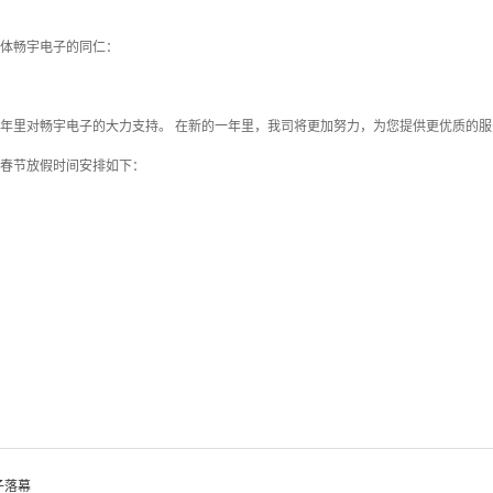
全体畅宇电子的同仁：
年里对畅宇电子的大力支持。 在新的一年里，我司将更加努力，为您提供更优质的服
司春节放假时间安排如下：
。
子落幕