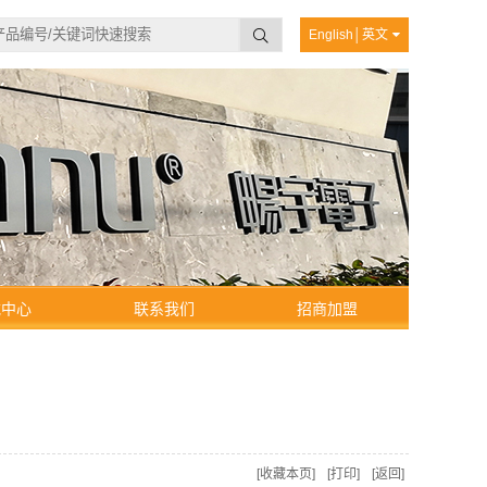
English│英文
载中心
联系我们
招商加盟
[收藏本页]
[打印]
[返回]